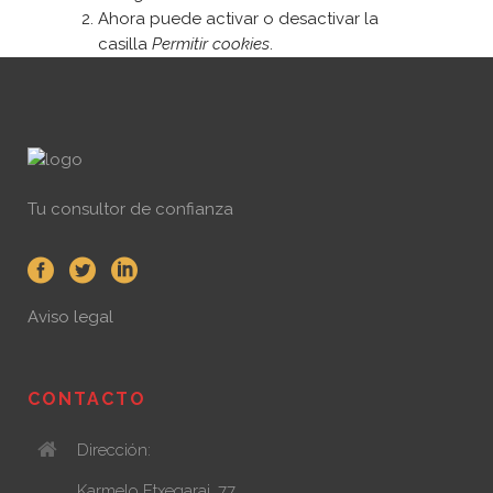
Ahora puede activar o desactivar la
casilla
Permitir cookies
.
Tu consultor de confianza
Aviso legal
CONTACTO
Dirección:
Karmelo Etxegarai, 77