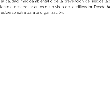
la calidad, medioambiental o de la prevención de riesgos labo
te a desarrollar antes de la visita del certificador. Desde
A
esfuerzo extra para la organización:
CONTACTO
N
Dirección:
T
Karmelo Etxegarai, 77
T
M
48100 Mungia BIZKAIA
s
L
Teléfono: +34 644000970
R
E-mail: esacristan@adira.es