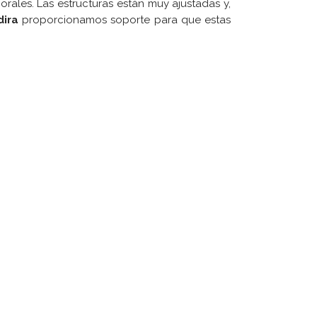
rales. Las estructuras están muy ajustadas y,
dira
proporcionamos soporte para que estas
ÚLTIMAS NOTICIAS
ueva versión de la ISO 14001:2026
ornillería DEBA se certifica ISO/IEC 27001 y
ISAX(R)
ayo-2022 Últimas interpretaciones
ancionadas de la IATF 16949
a consultoría y las inteligencias artificiales
equisito de TISAX en el sector de automoción