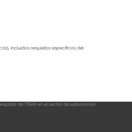
15, incluidos requisitos específicos del
ÚLTIMAS NOTICIAS
ueva versión de la ISO 14001:2026
ornillería DEBA se certifica ISO/IEC 27001 y
ISAX(R)
ayo-2022 Últimas interpretaciones
ancionadas de la IATF 16949
a consultoría y las inteligencias artificiales
equisito de TISAX en el sector de automoción