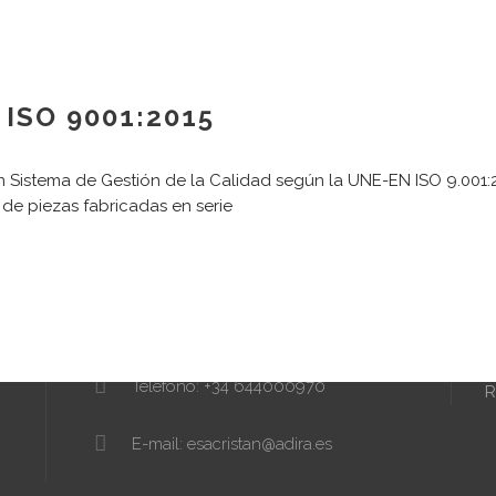
ISO 9001:2015
 Sistema de Gestión de la Calidad según la UNE-EN ISO 9.001:2.0
CONTACTO
e piezas fabricadas en serie
N
Dirección:
T
Karmelo Etxegarai, 77
T
M
48100 Mungia BIZKAIA
s
L
Teléfono: +34 644000970
R
E-mail: esacristan@adira.es