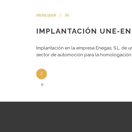
06/01/2018
In
IMPLANTACIÓN UNE-EN 
Implantación en la empresa Enegas, S.L. de un
sector de automoción para la homologación d
Tu consultor de confianza
0
Aviso legal