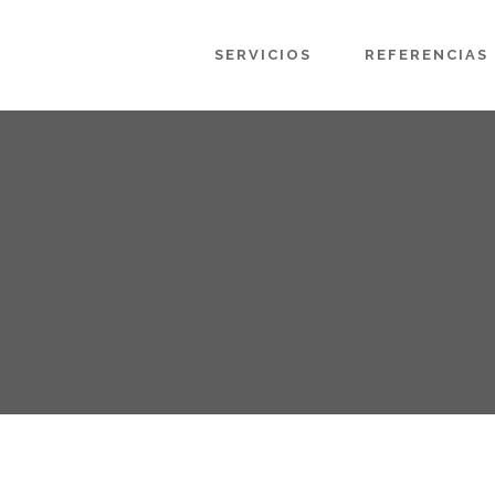
SERVICIOS
REFERENCIAS