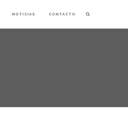
NOTICIAS
CONTACTO