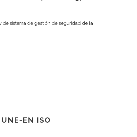
y de sistema de gestión de seguridad de la
ÚLTIMAS NOTICIAS
ueva versión de la ISO 14001:2026
ornillería DEBA se certifica ISO/IEC 27001 y
ISAX(R)
ayo-2022 Últimas interpretaciones
ancionadas de la IATF 16949
 UNE-EN ISO
a consultoría y las inteligencias artificiales
equisito de TISAX en el sector de automoción