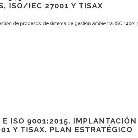
 ISO/IEC 27001 Y TISAX
stión de procesos, de sistema de gestión ambiental ISO 14001 
CONTACTO
N
Dirección:
T
Karmelo Etxegarai, 77
T
M
48100 Mungia BIZKAIA
s
 E ISO 9001:2015. IMPLANTACIÓN
L
Teléfono: +34 644000970
7001 Y TISAX. PLAN ESTRATÉGICO
R