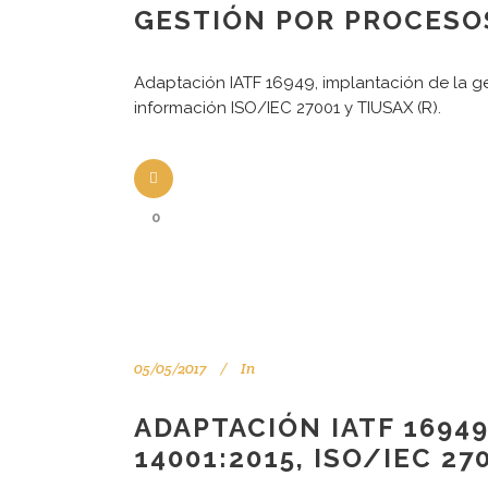
GESTIÓN POR PROCESOS,
Adaptación IATF 16949, implantación de la ge
información ISO/IEC 27001 y TIUSAX (R).
0
Tu consultor de confianza
05/05/2017
In
Aviso legal
ADAPTACIÓN IATF 16949
14001:2015, ISO/IEC 2