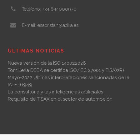
Teléfono: +34 644000970
E-mail: esacristan@adira.es
ÚLTIMAS NOTICIAS
Nueva versión de la ISO 14001:2026
Tornillería DEBA se certifica ISO/IEC 27001 y TISAX(R)
Mayo-2022 Últimas interpretaciones sancionadas de la
IATF 16949
La consultoría y las inteligencias artificiales
Requisito de TISAX en el sector de automoción