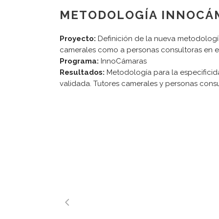
METODOLOGÍA INNOCÁ
Proyecto:
Definición de la nueva metodologí
camerales como a personas consultoras en 
Programa:
InnoCámaras
Resultados:
Metodología para la especifici
validada. Tutores camerales y personas con
Tu consultor de confianza
Aviso legal