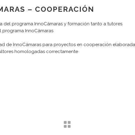
MARAS – COOPERACIÓN
a del programa InnoCámaras y formación tanto a tutores
el programa InnoCämaras
dad de InnoCámaras para proyectos en cooperación elaborada
CONTACTO
sultores homologadas correctamente
N
Dirección:
T
Karmelo Etxegarai, 77
T
M
48100 Mungia BIZKAIA
s
L
Teléfono: +34 644000970
R
E-mail: esacristan@adira.es