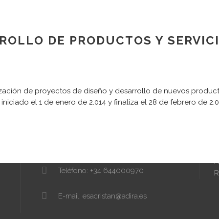
RROLLO DE PRODUCTOS Y SERVIC
CONTACTO
lización de proyectos de diseño y desarrollo de nuevos productos
niciado el 1 de enero de 2.014 y finaliza el 28 de febrero de 2.
N
Dirección:
T
Karmelo Etxegarai, 77
T
M
48100 Mungia BIZKAIA
s
L
Teléfono: +34 644000970
R
E-mail: esacristan@adira.es