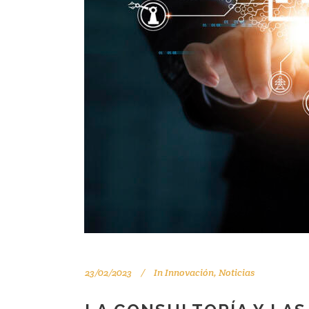
23/02/2023
In
Innovación
,
Noticias