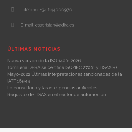
Teléfono: +34 644000970
E-mail: esacristan@adira.es
ÚLTIMAS NOTICIAS
Nueva versión de la ISO 14001:2026
Tornillería DEBA se certifica ISO/IEC 27001 y TISAX(R)
Mayo-2022 Últimas interpretaciones sancionadas de la
IATF 16949
La consultoría y las inteligencias artificiales
Requisito de TISAX en el sector de automoción