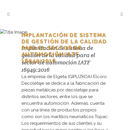
IMPLANTACIÓN DE SISTEMA
DE GESTIÓN DE LA CALIDAD
Implantación de sistema de
PARA EL SECTOR DE
AUTOMOCIÓN IATF
gestión de la calidad para el
16949:2016
sector de automoción IATF
16949:2016
La empresa de Elgeta (GIPUZKOA) Elcoro
Decoletaje se dedica a la fabricación de
piezas metálicas por decoletaje para
distintos sectores, entre los que se
encuentra automoción. Además, cuenta
con una línea de productos propios
como son los martillos neumáticos Topac.
Los requerimientos de sus clientes y su