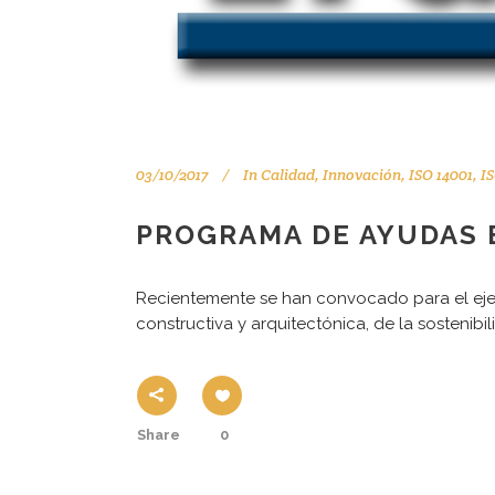
03/10/2017
In
Calidad
,
Innovación
,
ISO 14001
,
I
Tu consultor de confianza
PROGRAMA DE AYUDAS E
Recientemente se han convocado para el ejerc
constructiva y arquitectónica, de la sostenibi
Aviso legal
Share
0