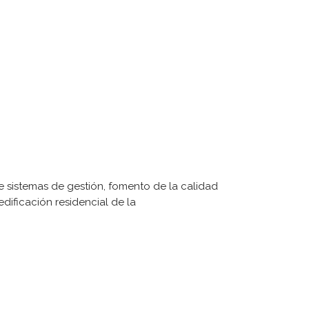
ÚLTIMAS NOTICIAS
ueva versión de la ISO 14001:2026
ornillería DEBA se certifica ISO/IEC 27001 y
ISAX(R)
ayo-2022 Últimas interpretaciones
ancionadas de la IATF 16949
a consultoría y las inteligencias artificiales
equisito de TISAX en el sector de automoción
 sistemas de gestión, fomento de la calidad
edificación residencial de la