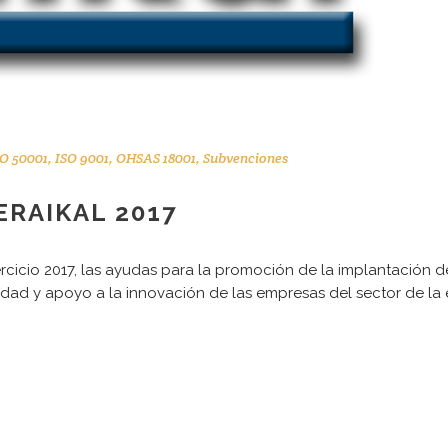
CONTACTO
N
Dirección:
T
Karmelo Etxegarai, 77
T
M
48100 Mungia BIZKAIA
SO 50001
,
ISO 9001
,
OHSAS 18001
,
Subvenciones
s
L
Teléfono: +34 644000970
R
RAIKAL 2017
E-mail: esacristan@adira.es
icio 2017, las ayudas para la promoción de la implantación de
lidad y apoyo a la innovación de las empresas del sector de la 
© Copyright ADIRA 2.026