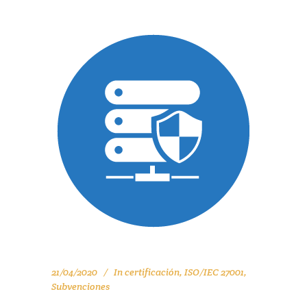
21/04/2020
In
certificación
,
ISO/IEC 27001
,
Subvenciones