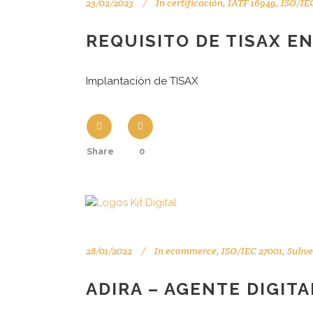
23/02/2023
In
certificación
,
IATF 16949
,
ISO/IE
REQUISITO DE TISAX E
Implantación de TISAX
Share
0
28/01/2022
In
ecommerce
,
ISO/IEC 27001
,
Subve
ADIRA – AGENTE DIGIT