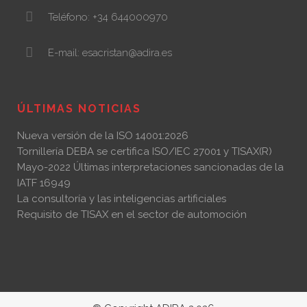
Teléfono: +34 644000970
E-mail: esacristan@adira.es
ÚLTIMAS NOTICIAS
Nueva versión de la ISO 14001:2026
Tornillería DEBA se certifica ISO/IEC 27001 y TISAX(R)
Mayo-2022 Últimas interpretaciones sancionadas de la
IATF 16949
La consultoría y las inteligencias artificiales
Requisito de TISAX en el sector de automoción