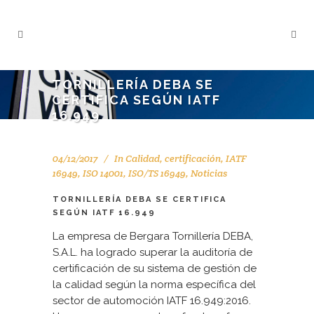
TORNILLERÍA DEBA SE
CERTIFICA SEGÚN IATF
16.949
04/12/2017
In
Calidad
,
certificación
,
IATF
16949
,
ISO 14001
,
ISO/TS 16949
,
Noticias
TORNILLERÍA DEBA SE CERTIFICA
SEGÚN IATF 16.949
La empresa de Bergara Tornillería DEBA,
S.A.L. ha logrado superar la auditoría de
certificación de su sistema de gestión de
la calidad según la norma específica del
sector de automoción IATF 16.949:2016.