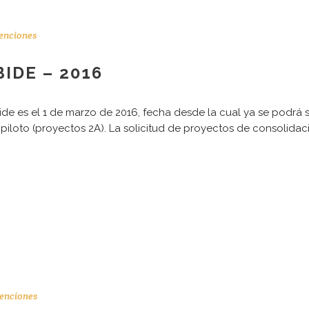
enciones
IDE – 2016
 es el 1 de marzo de 2016, fecha desde la cual ya se podrá sol
 piloto (proyectos 2A). La solicitud de proyectos de consolida
CONTACTO
N
Dirección:
T
Karmelo Etxegarai, 77
T
enciones
M