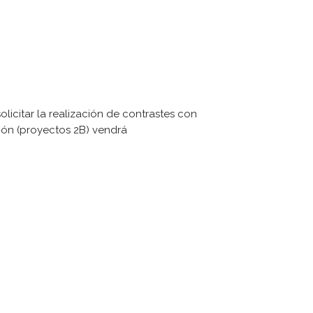
icitar la realización de contrastes con
ción (proyectos 2B) vendrá
ÚLTIMAS NOTICIAS
ueva versión de la ISO 14001:2026
ornillería DEBA se certifica ISO/IEC 27001 y
ISAX(R)
ayo-2022 Últimas interpretaciones