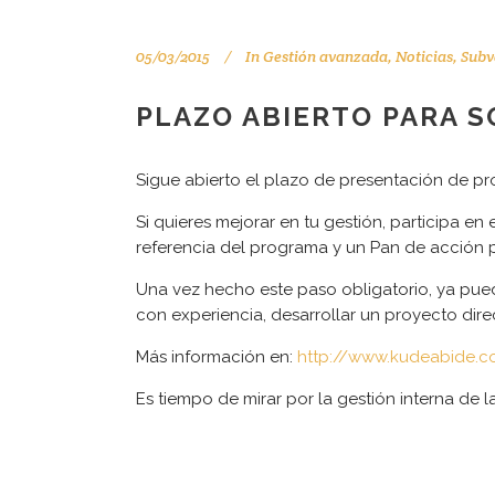
05/03/2015
In
Gestión avanzada
,
Noticias
,
Subv
PLAZO ABIERTO PARA S
Sigue abierto el plazo de presentación de p
Si quieres mejorar en tu gestión, participa en
Tu consultor de confianza
referencia del programa y un Pan de acción p
Una vez hecho este paso obligatorio, ya puede
con experiencia, desarrollar un proyecto dir
Aviso legal
Más información en:
http://www.kudeabide.
Es tiempo de mirar por la gestión interna de 