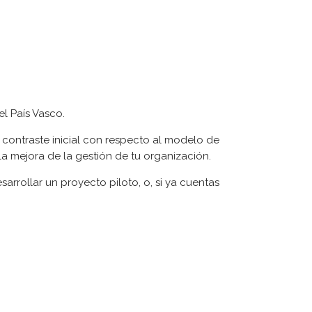
l País Vasco.
ÚLTIMAS NOTICIAS
o contraste inicial con respecto al modelo de
ueva versión de la ISO 14001:2026
a mejora de la gestión de tu organización.
ornillería DEBA se certifica ISO/IEC 27001 y
rrollar un proyecto piloto, o, si ya cuentas
ISAX(R)
ayo-2022 Últimas interpretaciones
ancionadas de la IATF 16949
a consultoría y las inteligencias artificiales
equisito de TISAX en el sector de automoción