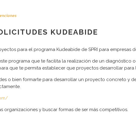
enciones
OLICITUDES KUDEABIDE
royectos para el programa Kudeabide de SPRI para empresas de
CONTACTO
 este programa que te facilita la realización de un diagnóstico 
N
Dirección:
ara que te permita establecer que proyectos desarrollar para l
T
Karmelo Etxegarai, 77
s o bien formarte para desarrollar un proyecto concreto y desa
T
ectamente.
M
48100 Mungia BIZKAIA
s
com/
L
Teléfono: +34 644000970
R
las organizaciones y buscar formas de ser más competitivos.
E-mail: esacristan@adira.es