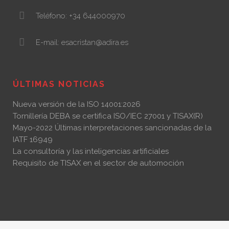
Teléfono: +34 644000970
E-mail: esacristan@adira.es
ÚLTIMAS NOTICIAS
Nueva versión de la ISO 14001:2026
Tornillería DEBA se certifica ISO/IEC 27001 y TISAX(R)
Mayo-2022 Últimas interpretaciones sancionadas de la
IATF 16949
La consultoría y las inteligencias artificiales
Requisito de TISAX en el sector de automoción